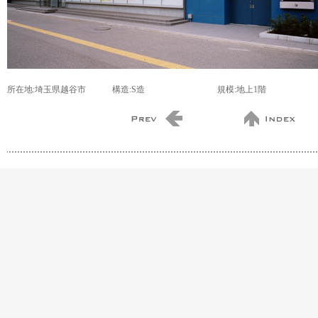
所在地:埼玉県越谷市
構造:S造
規模:地上1階