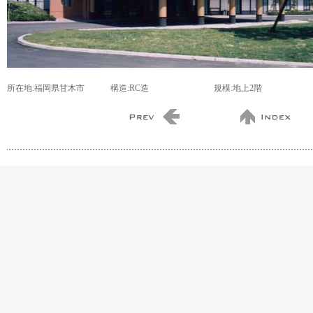
所在地:福岡県甘木市
構造:RC造
規模:地上2階