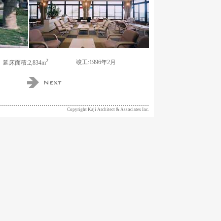
2
竣工:1996年2月
延床面積:2,834m
Copyright Kaji Architect & Associates Inc.