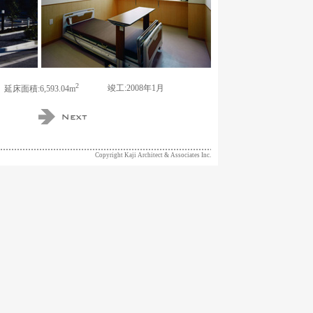
2
竣工:2008年1月
延床面積:6,593.04m
Copyright Kaji Architect & Associates Inc.