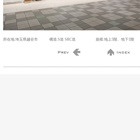
所在地:埼玉県越谷市
構造:S造 SRC造
規模:地上5階、地下1階