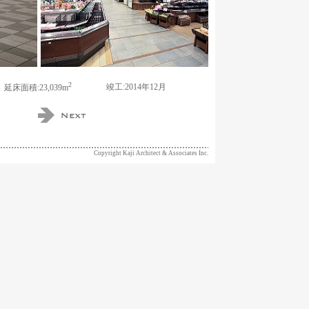
2
竣工:2014年12月
延床面積:23,039m
Copyright Kaji Architect & Associates Inc.